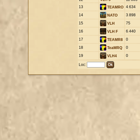
13
4
.
634
TEAMRO
14
3
.
898
NATO
15
75
VLH
16
6
.
440
VLH F
17
0
TEAMR8
18
0
TeaMRQ
19
0
VLH4
Loc: