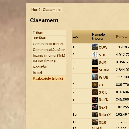
Hartă
Clasament
Clasament
Triburi
Numele
Loc
Puncte
Jucători
tribului
Continentul Triburi
1
13
.
479
.
CUW
Continentul Jucător
2
4
.
912
.
7
S~N
Inamici învinşi (Trib)
Inamici învinşi
3
3
.
956
.
6
DoM
Realizări
4
2
.
844
.
0
SCHM T
În o zi
5
777
.
733
PriUlt
Războaiele tribului
6
839
.
770
GT
7
810
.
636
S C L
8
345
.
860
NexT.
9
183
.
255
NexT
10
162
.
497
RelaxX
11
115
.
366
GER
12
VLH 3
11
.
605